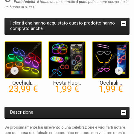
Punti fedeltà
. Il totale del tuo carrello
4
punti
può essere convertito in
un buono di
0,08 €
.
I clienti che hanno acquistato questo prodotto hanno
comprato anche:
Occhiali...
Festa Fluo...
Occhiali...
23,99 €
1,99 €
1,99 €
Descrizione
Se prossimamente hai un'evento o una celebrazione e vuoi farti notare
con qualcosa di originale ed economico non puoi non valutare questo