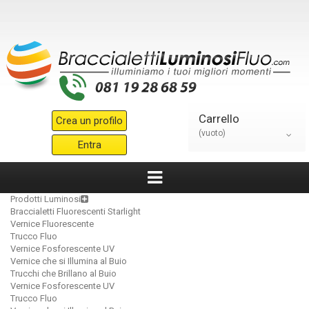
Carrello
Crea un profilo
(vuoto)
Entra
Prodotti Luminosi
Braccialetti Fluorescenti Starlight
Vernice Fluorescente
Trucco Fluo
Vernice Fosforescente UV
Vernice che si Illumina al Buio
Trucchi che Brillano al Buio
Vernice Fosforescente UV
Trucco Fluo