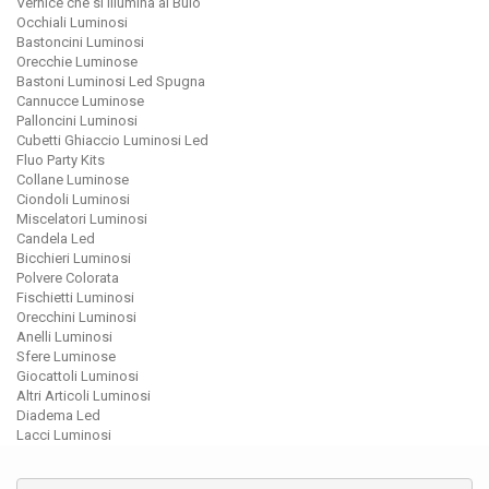
Vernice che si Illumina al Buio
Occhiali Luminosi
Bastoncini Luminosi
Orecchie Luminose
Bastoni Luminosi Led Spugna
Cannucce Luminose
Palloncini Luminosi
Cubetti Ghiaccio Luminosi Led
Fluo Party Kits
Collane Luminose
Ciondoli Luminosi
Miscelatori Luminosi
Candela Led
Bicchieri Luminosi
Polvere Colorata
Fischietti Luminosi
Orecchini Luminosi
Anelli Luminosi
Sfere Luminose
Giocattoli Luminosi
Altri Articoli Luminosi
Diadema Led
Lacci Luminosi