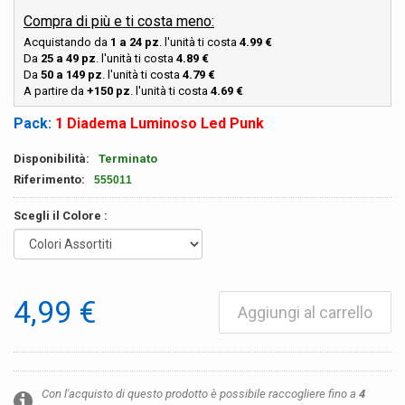
Compra di più e ti costa meno:
Acquistando da
1 a 24 pz
. l'unità ti costa
4.99
€
Da
25 a 49 pz
. l'unità ti costa
4.89
€
Da
50 a 149 pz
. l'unità ti costa
4.79
€
A partire da
+150 pz
. l'unità ti costa
4.69
€
Pack:
1 Diadema Luminoso Led Punk
Disponibilità:
Terminato
Riferimento:
555011
Scegli il Colore :
4,99 €
Aggiungi al carrello
Con l'acquisto di questo prodotto è possibile raccogliere fino a
4