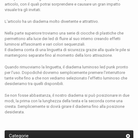
articolo, con il quali potrai sorprendere e causare un gran impatto
visuale tra gli invitati.
L'articolo ha un diadema molto divertente e attrattivo.
Nella parte superiore troviamo una serie di ciocche di plastiche che
permettono alla luce dei led di fluire al suo interno creando effetti
luminosi affascinanti e vari colori sequenziali.
Il diadema conta di una linguetta di sicurezza grazie alla quale le pile si
mantengono separate fino al momento della loro attivazione.
Quando rimuoviamo la linguetta, il diadema luminoso led punk pronto
per l'uso. Dopodiché dovremo semplicemente premere l'interruttore
tante volte fino a che non vediamo selezionato l'effetto luminoso che
desideriamo tra quelli disponibili.
Se non fosse abbastanza, il nostro diadema si può posizionare in due
modi, la prima con la lunghezza della testa e la seconda come una
cresta. Semplicemente si dovrà girare il diadema fino alla posizione
desiderata.
Categorie