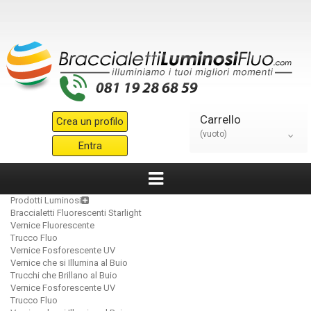
Carrello
Crea un profilo
(vuoto)
Entra
Prodotti Luminosi
Braccialetti Fluorescenti Starlight
Vernice Fluorescente
Trucco Fluo
Vernice Fosforescente UV
Vernice che si Illumina al Buio
Trucchi che Brillano al Buio
Vernice Fosforescente UV
Trucco Fluo