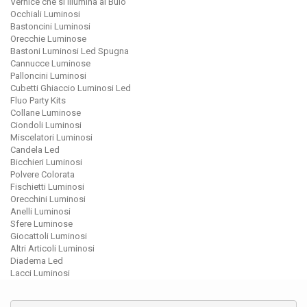
Vernice che si Illumina al Buio
Occhiali Luminosi
Bastoncini Luminosi
Orecchie Luminose
Bastoni Luminosi Led Spugna
Cannucce Luminose
Palloncini Luminosi
Cubetti Ghiaccio Luminosi Led
Fluo Party Kits
Collane Luminose
Ciondoli Luminosi
Miscelatori Luminosi
Candela Led
Bicchieri Luminosi
Polvere Colorata
Fischietti Luminosi
Orecchini Luminosi
Anelli Luminosi
Sfere Luminose
Giocattoli Luminosi
Altri Articoli Luminosi
Diadema Led
Lacci Luminosi