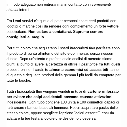
in modo adeguato non entrerai mai in contatto con i
componenti
chimici
interni.
Fra i vari servizi c'e quello di poter personalizzare certi prodotti con
logotipi o marche così da rendere ogni complemento un forte vettore
pubblicitario.
Non esitare a contattarci. Sapremo sempre
consigliarti al meglio.
Per tutti coloro che acquistano i nostri
braccialetti fluo per feste
sono
il prodotto di punta all'interno del sito e-commerce, senza nessun
dubbio. Dopo un'attenta e professionale analisi di mercato siamo
giunti al punto di avere la certezza di offrire il
best price
fra tutti quelli
proposti online. I costi,
totalmente economici ed accessibili
fanno
di questo e degli altri prodotti della gamma i più facili da comprare per
tutte le tasche.
Tutti i braccialetti fluo vengono venduti in
tubi di cartone rinforzato
per evitare che colpi accidentali possano causare attivazioni
indesiderate. Ogni tubo contiene 100 unità e 100 connettori capaci di
farti creare i famosi bracciali luminosi. Potrai
acquistare
packs dello
stesso colore, oppure scegliere l'opzione “colori assortiti”, così da
adattare la tue festa al colore che desideri o viceversa.