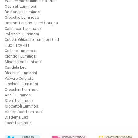
Vernice che si Illumina al Buio
Occhiali Luminosi
Bastoncini Luminosi
Orecchie Luminose
Bastoni Luminosi Led Spugna
Cannucce Luminose
Palloncini Luminosi
Cubetti Ghiaccio Luminosi Led
Fluo Party Kits
Collane Luminose
Ciondoli Luminosi
Miscelatori Luminosi
Candela Led
Bicchieri Luminosi
Polvere Colorata
Fischietti Luminosi
Orecchini Luminosi
Anelli Luminosi
Sfere Luminose
Giocattoli Luminosi
Altri Articoli Luminosi
Diadema Led
Lacci Luminosi