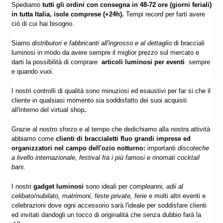
Spediamo
tutti gli ordini con consegna in 48-72 ore (giorni feriali)
in tutta Italia, isole comprese (+24h).
Tempi record per farti avere
ciò di cui hai bisogno.
Siamo
distributori e fabbricanti all'ingrosso e al dettaglio
di bracciali
luminosi in modo da avere sempre il miglior prezzo sul mercato e
darti la possibilità di comprare
articoli luminosi per eventi
sempre
e quando vuoi.
I nostri controlli di qualità sono minuziosi ed esaustivi per far si che il
cliente in qualsiasi momento sia soddisfatto dei suoi acquisti
all'interno del virtual shop
.
Grazie al nostro sforzo e al tempo che dedichiamo alla nostra attività
abbiamo come
clienti di braccialetti fluo grandi imprese ed
organizzatori nel campo dell'ozio notturno:
importanti
discoteche
a livello internazionale, festival fra i più famosi e rinomati cocktail
bars
.
I nostri
gadget luminosi
sono ideali per
compleanni, adii al
celibato/nubilato, matrimoni, feste private, ferie
e molti altri eventi e
celebrazioni dove ogni accessorio sarà l'ideale per soddisfare clienti
ed invitati dandogli un tocco di originalità che senza dubbio farà la