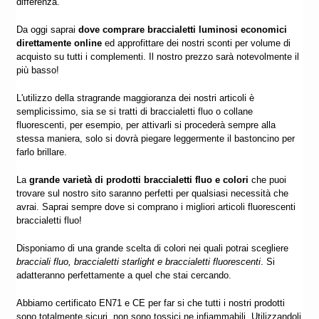
differenza.
Da oggi saprai
dove
comprare braccialetti luminosi economici
direttamente online
ed approfittare dei nostri sconti per volume di
acquisto su tutti i complementi. Il nostro prezzo sarà notevolmente il
più basso!
L'utilizzo della stragrande maggioranza dei nostri articoli è
semplicissimo, sia se si tratti di braccialetti fluo o collane
fluorescenti, per esempio, per attivarli si procederà sempre alla
stessa maniera, solo si dovrà piegare leggermente il bastoncino per
farlo brillare.
La
grande varietà di prodotti braccialetti fluo e colori
che puoi
trovare sul nostro sito saranno perfetti per qualsiasi necessità che
avrai.
Saprai sempre dove si comprano i migliori articoli fluorescenti
braccialetti fluo!
Disponiamo di una grande scelta di colori nei quali potrai scegliere
bracciali fluo, braccialetti starlight e braccialetti fluorescenti
. Si
adatteranno perfettamente a quel che stai cercando.
Abbiamo certificato EN71 e CE per far si che tutti i nostri prodotti
sono totalmente sicuri, non sono tossici ne infiammabili. Utilizzandoli