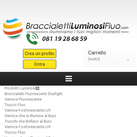
Carrello
Crea un profilo
(vuoto)
Entra
Prodotti Luminosi
Braccialetti Fluorescenti Starlight
Vernice Fluorescente
Trucco Fluo
Vernice Fosforescente UV
Vernice che si Illumina al Buio
Trucchi che Brillano al Buio
Vernice Fosforescente UV
Trucco Fluo