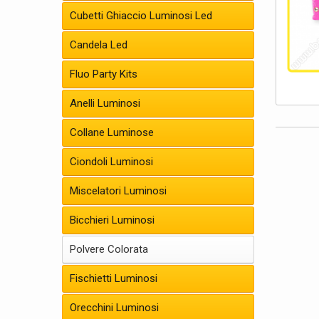
Cubetti Ghiaccio Luminosi Led
Nel nostro
principali 
Candela Led
Nel nostro
Fluo Party Kits
ricoprirsi 
Anelli Luminosi
Organi
Collane Luminose
Visto il gr
Ciondoli Luminosi
Se hai a di
ospiti.
Miscelatori Luminosi
L’economic
come un co
Bicchieri Luminosi
Se seguirai
Polvere Colorata
Come us
Fischietti Luminosi
Il primo co
Orecchini Luminosi
bene tutto