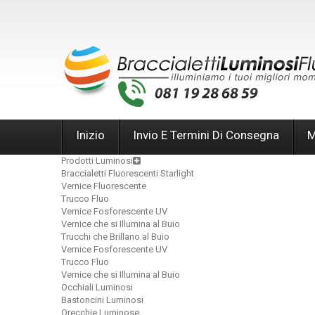
Inizio
Invio E Termini Di Consegna
M
Prodotti Luminosi
Braccialetti Fluorescenti Starlight
Vernice Fluorescente
Trucco Fluo
Vernice Fosforescente UV
Vernice che si Illumina al Buio
Trucchi che Brillano al Buio
Vernice Fosforescente UV
Trucco Fluo
Vernice che si Illumina al Buio
Occhiali Luminosi
Bastoncini Luminosi
Orecchie Luminose