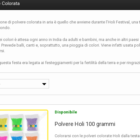
e Colorata
ne di polvere colorata in aria è quello che avviene durante l’Holi Festival, una 
mondo.
ei colori è attesa ogni anno in India da adulti e bambini, ma anche in altri p
 Prevede balli, canti e, soprattutto, una pioggia di colori. Viene infatti usata po
rsi.
questa festa era legata ai festeggiamenti per la fertilità della terra e per ringrazia
vera e la vittoria del bene sul male.
lla festa cambia ogni anno. Si celebra infatti tra febbraio e marzo, durante il m
-
r Festival rappresenta per gli indiani un’occasione per mettere da parte le inibiz
Disponibile
 polvere Holi economica in busta per ricreare la f
Polvere Holi 100 grammi
tival ha ormai preso piede in tutto il mondo. Questo lancio di polvere colorata 
enti all’aperto. Un esempio è la nota Color Run, una famosa corsa non competiti
Colorarsi con le polveri colorate Holi dalla test
l divertimento e il benessere.