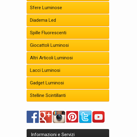
Sfere Luminose
Per lanciar
Sarebbe pr
Diadema Led
e far risal
Spille Fluorescenti
Vendiamo p
consigliab
Giocattoli Luminosi
Per quanto
Altri Articoli Luminosi
consigliam
Lacci Luminosi
In questo 
ne sarà e 
Gadget Luminosi
Hanno colo
Stelline Scintillanti
Otterra
Con la nos
adulti. Si 
Le colorat
Sono quindi
Informazioni e Servizi