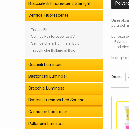
Polver
Braccialetti Fluorescenti Starlight
Vernice Fluorescente
Un’esplosio
parti del 
Trucco Fluo
Vernice Fosforescente UV
La festa d
e Pakistan.
Vernice che si Illumina al Buio
colori dive
Trucchi che Brillano al Buio
In origine 
della prima
Occhiali Luminosi
La data de
Bastoncini Luminosi
Ordina
piena.
Orecchie Luminose
L’Holi Colo
intenso.
Bastoni Luminosi Led Spugna
Compra
Cannucce Luminose
L’Holi Fes
Palloncini Luminosi
e altri ev
obiettivo i