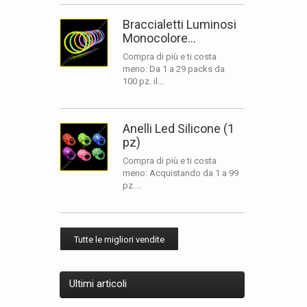
Braccialetti Luminosi
Monocolore...
Compra di più e ti costa
meno: Da 1 a 29 packs da
100 pz. il...
Anelli Led Silicone (1
pz)
Compra di più e ti costa
meno: Acquistando da 1 a 99
pz....
Tutte le migliori vendite
Ultimi articoli