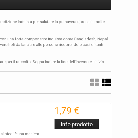
tradizione induista per salutare la primavera ripresa in molte
aesi con una forte componente induista come Bangladesh, Nepal
lvere holi da lanciare alle persone ricoprendole così di tanti
re per il raccolto. Segna inoltre la fine dell’inverno e l’inizio
ese di Phalgun Purima, il giorno dopo la prima notte di luna
ioni e le differenze sociali e divertirsi in modo sfrenato e
1,79 €
esta dei colori!
Info prodotto
holi viene infatti eseguito durante maratone, serate in discoteca
va piena di colori, musica e allegria che ha come unico
a ai piedi è una maniera