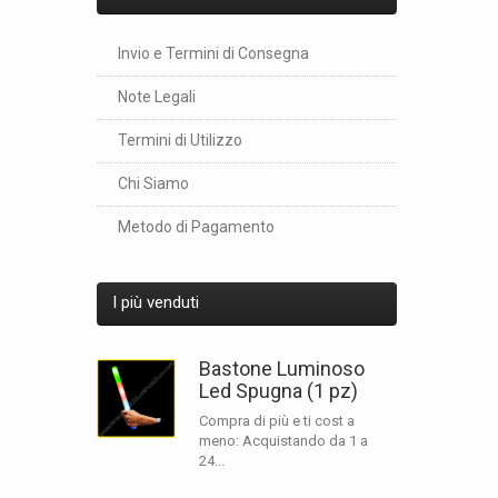
Hanno tutti
polvere co
Invio e Termini di Consegna
Considerand
Note Legali
cellulare 
Termini di Utilizzo
Ricorda ino
un evento i
Chi Siamo
Ora che se
Metodo di Pagamento
trovi nel n
Nel nostro 
evento che
I più venduti
Quindi non 
sforzo e s
Bastone Luminoso
Led Spugna (1 pz)
Compra di più e ti cost a
meno: Acquistando da 1 a
24...