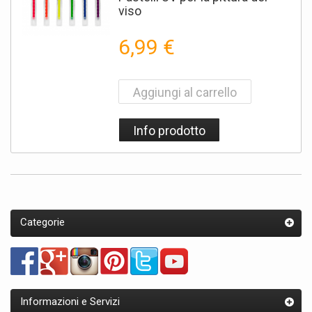
viso
UV (ultra Violetta) .
Questa luce è disponibile in
6,99 €
moltissimi formati, siano essi
tubi neon, lampadine, lampade
ad alta intensità o addirittura
lampade led ultraviolette. In
Aggiungi al carrello
commercio esiste una
vastissima varietà di prodotti
che potranno fare al caso. In
Info prodotto
formato lampadina sono
disponibili le alogene con
connessione gu10 e mr17 o
quelle a vite normali.
Non dimentichiamo che
più
sarà potente la fonte di luce
Categorie
ultravioletta
maggiore sarà la
risposta in termini di luminosità
rilasciata dalla nostra vernice uv.
Alla luce normale, il colore della
vernice fosforescente è un
Informazioni e Servizi
colore intenso, ma senza brillio,