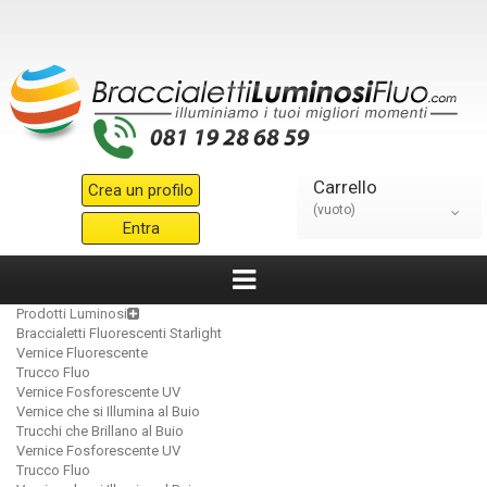
Carrello
Crea un profilo
(vuoto)
Entra
Prodotti Luminosi
Braccialetti Fluorescenti Starlight
Vernice Fluorescente
Trucco Fluo
Vernice Fosforescente UV
Vernice che si Illumina al Buio
Trucchi che Brillano al Buio
Vernice Fosforescente UV
Trucco Fluo