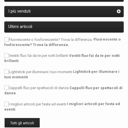
quando utilizzerai pittura
fosforescente rossa, per
I più venduti
esempio, vedrai che il colore,
alla luce naturale, sarà di un
rosso matto, ma quando si
Ultimi articoli
asciuga e viene poi sottoposta
a luce nera (UV) noterai che il
bagliore e la luminescenza
Fluorescente o
emanate saranno quasi magici.
fosforescente? Trova la differenza.
Pitture e vernice uv:
Vestiti fluo fai da te per notti
brillanti
le modalità di
impiego sono
Lightstick per illuminare i
tuoi momenti
davvero semplici.
Cappelli fluo per spettacoli di
Dovrai scegliere come applicare
danza
la tua vernice fosforescente; Ci
sono vari modi: puoi farlo con le
I migliori articoli per feste ed
dita, con l'aiuto di un pennellino,
eventi
un pezzo di spugna oppure
utilizzando stenciles che ti
permetteranno di creare un
Tutti gli articoli
motivo ornamentale per poi