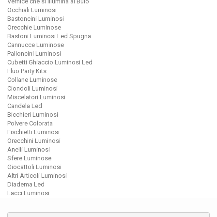
Vernice che si Illumina al Buio
Occhiali Luminosi
Bastoncini Luminosi
Orecchie Luminose
Bastoni Luminosi Led Spugna
Cannucce Luminose
Palloncini Luminosi
Cubetti Ghiaccio Luminosi Led
Fluo Party Kits
Collane Luminose
Ciondoli Luminosi
Miscelatori Luminosi
Candela Led
Bicchieri Luminosi
Polvere Colorata
Fischietti Luminosi
Orecchini Luminosi
Anelli Luminosi
Sfere Luminose
Giocattoli Luminosi
Altri Articoli Luminosi
Diadema Led
Lacci Luminosi