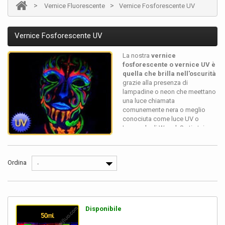
>
>
Vernice Fluorescente
Vernice Fosforescente UV
Vernice Fosforescente UV
La nostra
vernice
fosforescente o vernice UV è
quella che brilla nell'oscurità
grazie alla presenza di
lampadine o neon che meettano
una luce chiamata
comunemente nera o meglio
conociuta come luce UV o
Lampada di Wood. Se ti stai
chiedendo dove trovarla, la
risposta è qui! Al miglior prezzo
del mercato!
Ordina
-
Questa vernice uv o vernice
fosforescente per il corpo e la
faccia è utilizzatissima in
discoteca, spettacoli musicali,
Disponibile
eventi all'arie aperta e ferie di
città...senza dimenticare mostre