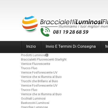
Inizio
Invio E Termini Di Consegna
M
Prodotti Luminosi
Braccialetti Fluorescenti Starlight
Vernice Fluorescente
Trucco Fluo
Vernice Fosforescente UV
Vernice che si Illumina al Buio
Trucchi che Brillano al Buio
Vernice Fosforescente UV
Trucco Fluo
Vernice che si Illumina al Buio
Occhiali Luminosi
Bastoncini Luminosi
Orecchie Luminose