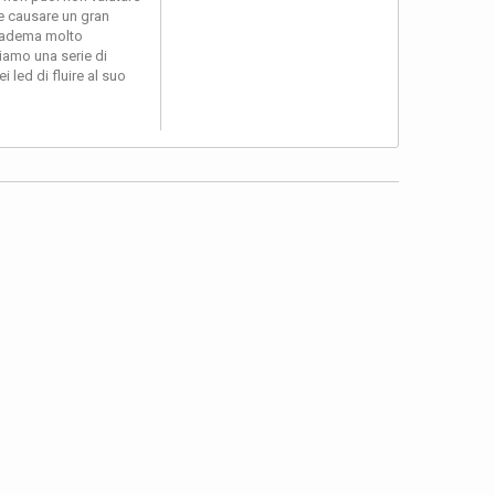
 e causare un gran
 diadema molto
viamo una serie di
 led di fluire al suo