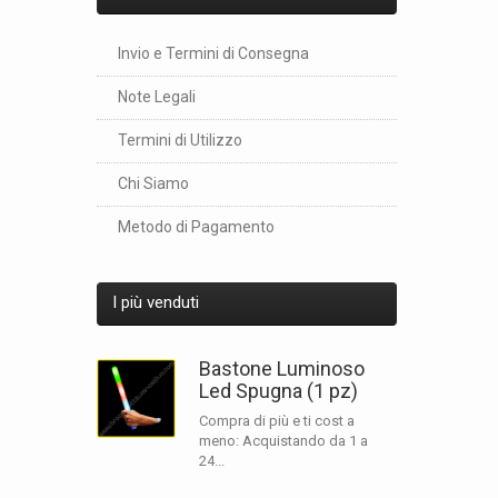
Invio e Termini di Consegna
Note Legali
Termini di Utilizzo
Chi Siamo
Metodo di Pagamento
I più venduti
Bastone Luminoso
Led Spugna (1 pz)
Compra di più e ti cost a
meno: Acquistando da 1 a
24...