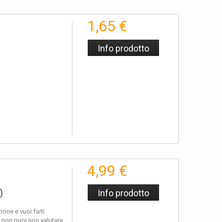
1,65 €
Info prodotto
4,99 €
)
Info prodotto
one e vuoi farti
 non puoi non valutare