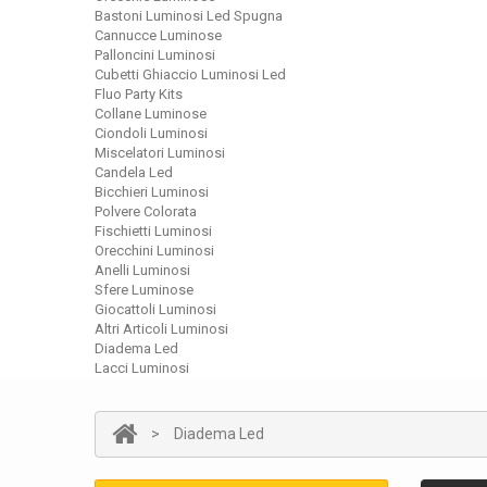
Bastoni Luminosi Led Spugna
Cannucce Luminose
Palloncini Luminosi
Cubetti Ghiaccio Luminosi Led
Fluo Party Kits
Collane Luminose
Ciondoli Luminosi
Miscelatori Luminosi
Candela Led
Bicchieri Luminosi
Polvere Colorata
Fischietti Luminosi
Orecchini Luminosi
Anelli Luminosi
Sfere Luminose
Giocattoli Luminosi
Altri Articoli Luminosi
Diadema Led
Lacci Luminosi
>
Diadema Led