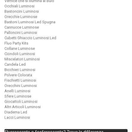
Vernice che si Illumina al Buio
Occhiali Luminosi
Bastoncini Luminosi
Orecchie Luminose
Bastoni Luminosi Led Spugna
Cannucce Luminose
Palloncini Luminosi
Cubetti Ghiaccio Luminosi Led
Fluo Party Kits
Collane Luminose
Ciondoli Luminosi
Miscelatori Luminosi
Candela Led
Bicchieri Luminosi
Polvere Colorata
Fischietti Luminosi
Orecchini Luminosi
Anelli Luminosi
Sfere Luminose
Giocattoli Luminosi
Altri Articoli Luminosi
Diadema Led
Lacci Luminosi