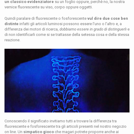
un classico evidenziatore
su un foglio oppure, perchè no, la nostra
vernice fluorescente su viso, corpo oppure oggetti.
Quindi paralare di fluorescente o fosforescente
vul dire due cose ben
distinte
infatti gli articoli luminosi possono essere l'uno o l'altro e, a
differenza dei motori di ricerca,
dobbiamo essere in grado di distinguerli
e
di non identificarli come si se trattasse della setessa cosa e della stessa
reazione.
Conoscendo il significato invitiamo tutti a trovare la differenza tra
fluorescente e fosforescente tra gli articoli presenti nel nostro negozio
on line. Un
simpatico gioco
che magari potrete proporre anche ai