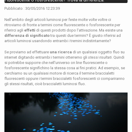
Fluorescente o fosforescente? Trova la differenza.
Pubblicato : 30/05/2016 12:23:39
Nell'ambito degli articoli luminosi per feste molte volte voltre ci
ritroviamo di fronte a termini come fluorescente o fosforescente per
riferirci agli
effetti
di questi prodotti dopo l'attivazione. Ma esiste una
differenza di significato
tra questi due termini? È giusto riferirsi ad
articoli luminosi usandondo entrambi i tremini indistintamente?
Se proviamo ad effettuare
una ricerca
di un qualsiasi oggetto fluo su
internet digitando entrambi i termini otterremo gli
stessi risultati
. Quindi
si potrebbe supporre che nell'universo on line fluorescente o
fosforescente significhino la stessa cosa ai fini pratici. Ad esempio, se
cerchiamo su un qualsiasi motore di ricerca il termine braccialetti
fluorescenti oppure i termini braccialetti fosforescenti ci compariranno
gli stessi risultati, cioè braccialetti luminosi fluo.