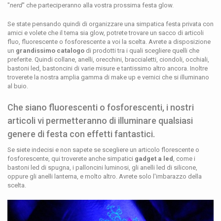
"
nerd
" che parteciperanno alla vostra prossima festa glow.
Se state pensando quindi di organizzare una simpatica festa privata con
amici e volete che il tema sia glow, potrete trovare un sacco di articoli
fluo, fluorescente o fosforescente a voi la scelta. Avrete a disposizione
un
grandissimo catalogo
di prodotti tra i quali scegliere quelli che
preferite. Quindi collane, anelli, orecchini, braccialetti, ciondoli, occhiali,
bastoni led, bastoncini di varie misure e tantissimo altro ancora. Inoltre
troverete la nostra amplia gamma di make up e vernici che si illuminano
al buio.
Che siano fluorescenti o fosforescenti, i nostri
articoli vi permetteranno di illuminare qualsiasi
genere di festa con effetti fantastici.
Se siete indecisi e non sapete se scegliere un articolo florescente o
fosforescente, qui troverete anche simpatici
gadget a led
, come i
bastoni led di spugna, i palloncini luminosi, gli anelli led di silicone,
oppure gli anelli lanterna, e molto altro. Avrete solo l'imbarazzo della
scelta.