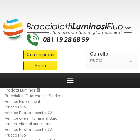
Carrello
Crea un profilo
(vuoto)
Entra
Prodotti Luminosi
Braccialetti Fluorescenti Starlight
Vernice Fluorescente
Trucco Fluo
Vernice Fosforescente UV
Vernice che si Illumina al Buio
Trucchi che Brillano al Buio
Vernice Fosforescente UV
Trucco Fluo