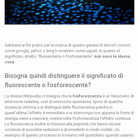
Sebbene ai fini pratici per la ricerca di questo genere di articoli i motori
come google, yahoo o bing li mostrino come uguali, in quanto al
significato stretto "fluorescente o fosforescente"
non sono la stessa
cosa
.
Bisogna quindi distinguere il significato di
fluorescente o fosforescente?
La stessa Wikipedia ci insegna che la
fosforescenza
è un fenomeno di
emissione radiativa
,
cioè di emissione spontanea
, tipico di qualche
sostanza chimica e si distingue dalla fluorescenza perche in
quest'ultima l'effetto è immediato e si interrompe non appena la fonte di
energia viene a mancare, mentre nella fosforescenza l'effetto continua.
La fluorescenza inoltre si riferisce alla
proprietà che hanno alcune
sostanze di assorbire radiazioni e di emetterle in modo visibile
. Un
esempio di questo processo lo troviamo nel quotidiano quando usiamo