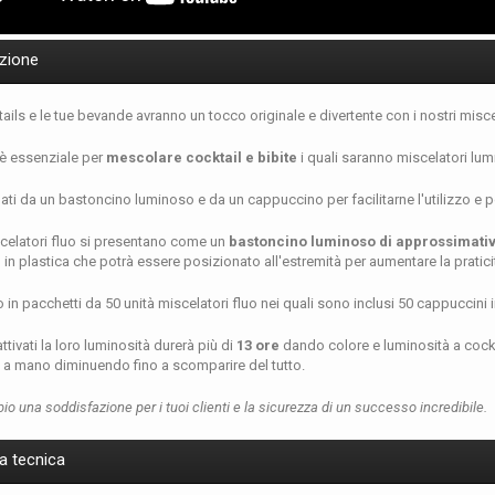
zione
tails e le tue bevande avranno un tocco originale e divertente con i nostri misce
o è essenziale per
mescolare cocktail e bibite
i quali saranno miscelatori lum
ti da un bastoncino luminoso e da un cappuccino per facilitarne l'utilizzo e p
celatori fluo si presentano come un
bastoncino luminoso di approssimati
in plastica che potrà essere posizionato all'estremità per aumentare la pratici
in pacchetti da 50 unità miscelatori fluo nei quali sono inclusi 50 cappuccini in
ttivati la loro luminosità durerà più di
13 ore
dando colore e luminosità a cockta
a mano diminuendo fino a scomparire del tutto.
o una soddisfazione per i tuoi clienti e la sicurezza di un successo incredibile.
a tecnica