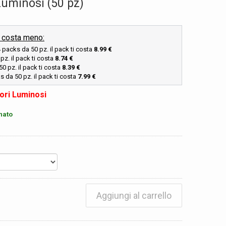
Luminosi (50 pz)
i costa meno:
4
packs da 50 pz. il pack ti costa
8.99 €
z. il pack ti costa
8.74 €
0 pz. il pack ti costa
8.39 €
 da 50 pz. il pack ti costa
7.99 €
ori Luminosi
nato
Aggiungi al carrello