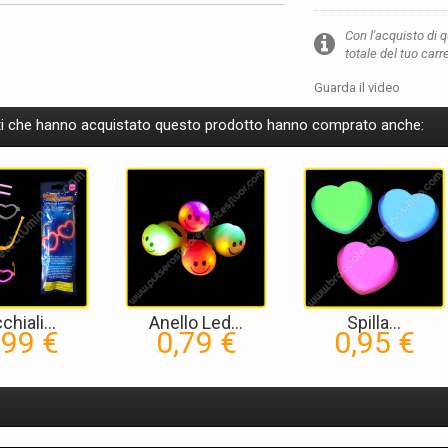
Con l'acquisto di 
totale del tuo carr
Guarda il video
nti che hanno acquistato questo prodotto hanno comprato anche:
chiali...
Anello Led...
Spilla...
,99 €
0,79 €
0,95 €