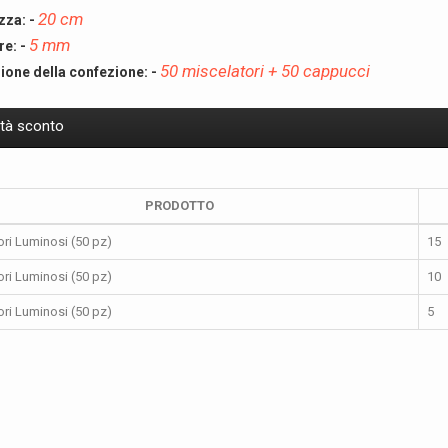
20 cm
zza: -
5 mm
e: -
50 miscelatori + 50 cappucci
ione della confezione: -
ità sconto
PRODOTTO
ori Luminosi (50 pz)
15
ori Luminosi (50 pz)
10
ori Luminosi (50 pz)
5