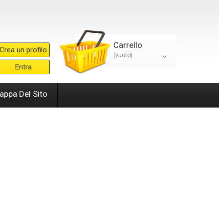
Carrello
Crea un profilo
(vuoto)
Entra
appa Del Sito