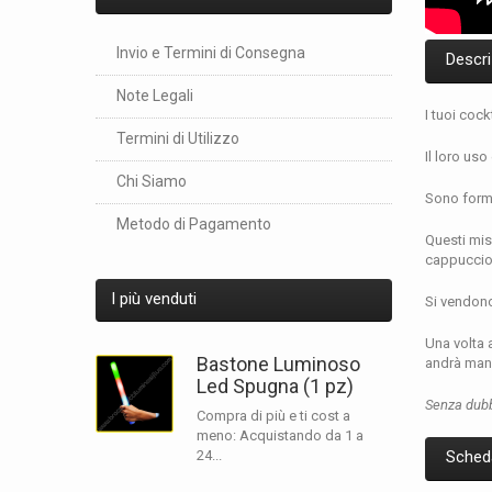
Invio e Termini di Consegna
Descri
Note Legali
I tuoi cock
Termini di Utilizzo
Il loro us
Chi Siamo
Sono forma
Metodo di Pagamento
Questi mis
cappuccio 
I più venduti
Si vendono 
Una volta a
Bastone Luminoso
andrà man 
Led Spugna (1 pz)
Senza dubbi
Compra di più e ti cost a
meno: Acquistando da 1 a
24...
Sched