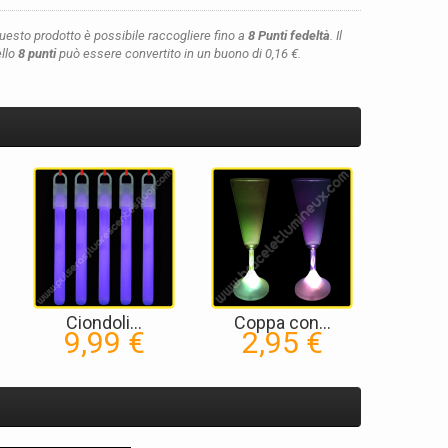
questo prodotto è possibile raccogliere fino a
8
Punti fedeltà
. Il
ello
8
punti
può essere convertito in un buono di
0,16 €
.
Ciondoli...
Coppa con...
9,99 €
2,95 €