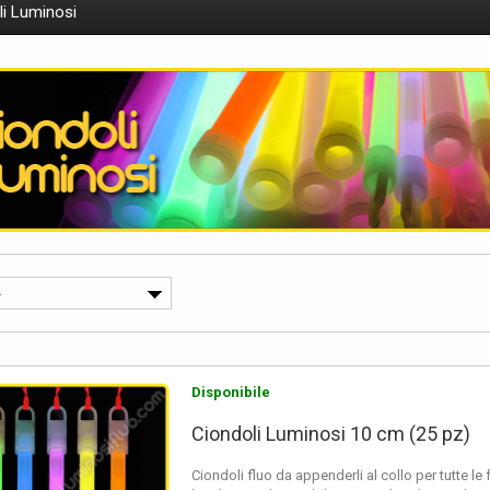
li Luminosi
 luminosi sono formati da un tubicino di plastica contenente reagente 
 e un
pigmento fluorescente
,
presentano un piccolo gancio con un cordino i
-
dal mento.
e che sfruttano per la produzione di luminosità viene chiamata chemilumines
tastici ciondoli fluo hanno una durata approssimativa di 12 ore dal momento d
Disponibile
 ma questi dipende, fondamentalmente dalla temperatura alla quale vengono uti
Ciondoli Luminosi 10 cm (25 pz)
ità andrà diminuendo, comunque, veso il termine di questo periodo utile di 12
massimo.
Ciondoli fluo da appenderli al collo per tutte le 