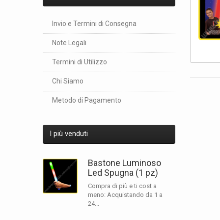
Invio e Termini di Consegna
Note Legali
Termini di Utilizzo
Chi Siamo
Metodo di Pagamento
I più venduti
Bastone Luminoso
Led Spugna (1 pz)
Compra di più e ti cost a
meno: Acquistando da 1 a
24...