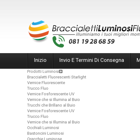
Inizio
Invio E Termini Di Consegna
M
Prodotti Luminosi
Braccialetti Fluorescenti Starlight
Vernice Fluorescente
Trucco Fluo
Vernice Fosforescente UV
Vernice che si Illumina al Buio
Trucchi che Brillano al Buio
Vernice Fosforescente UV
Trucco Fluo
Vernice che si Illumina al Buio
Occhiali Luminosi
Bastoncini Luminosi
Orecchie Luminose