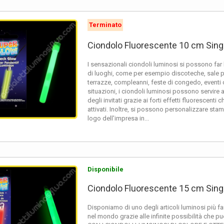
terminate queste semplici fasi, potrai introdurre il cordoncino nel gancio o nel
te. È davvero facile riconoscere il colore di un ciondoli fluo prima di attivarlo,
Terminato
 fluo possono essere personalizzati mediante stampa.
Ciondolo Fluorescente 10 cm Singo
onalizzazione, normalmente, si usa per trasformare un prodotto ecezzionale
I sensazionali ciondoli luminosi si possono far br
go raggio.
di luoghi, come per esempio discoteche, sale pe
terrazze, compleanni, feste di congedo, eventi c
e di marketing non saranno più le stesse, così come tutte le
esibizioni, pres
situazioni, i ciondoli luminosi possono servire a
zati dal personale di
discoteche, casinos o dalle agenzie di controllo
entrate per
degli invitati grazie ai forti effetti fluorescenti
attivati. Inoltre, si possono personalizzare sta
sa in fase di giochi ed intrattenimento, saranno un modo semplice per distingu
logo dell'impresa in...
ortive notturne, i ciondoli luminosi saranno utilissimi per distinguere le diverse
 l'alta brillantezza dei ciondoli fluo saranno visibili a centinaia di metri.
omandato il loro utilizzo, per esempio, in camminate notturne in collina o m
Disponibile
n buon nodo di tenerli sotto controllo in qualsiasi momento.
Ciondolo Fluorescente 15 cm Singo
odotto ti offrirà queste e molte altre opzioni, devi solo immaginare come
Disponiamo di uno degli articoli luminosi più fam
nel mondo grazie alle infinite possibilità che pu