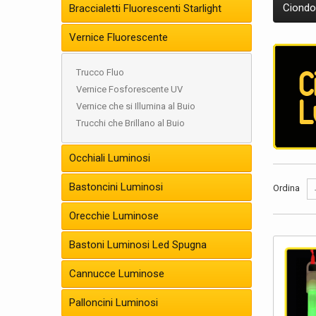
Ciondo
Braccialetti Fluorescenti Starlight
Vernice Fluorescente
Trucco Fluo
Vernice Fosforescente UV
Vernice che si Illumina al Buio
Trucchi che Brillano al Buio
Occhiali Luminosi
I
ciondoli
ossalico)
Bastoncini Luminosi
Ordina
un palmo 
Orecchie Luminose
La reazion
Bastoni Luminosi Led Spugna
Questi fan
superiori,
Cannucce Luminose
La luminos
sarà al 
Palloncini Luminosi