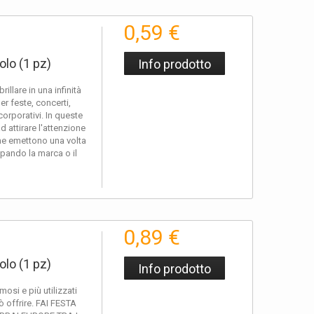
 cappuccio nel nostro ciondolo fluo per poterlo utilizzare
 potrai così scegliere quello che più ti piace prima di
0,59 €
lo (1 pz)
Info prodotto
 come questo in un mezzo di promozione pubblicitario a
illare in una infinità
r feste, concerti,
orporativi. In queste
entazioni di nuovi prodotti sul mercato.
Inoltre, i ciondoli luminosi
d attirare l'attenzione
 distinguere i lavoratori dal personale civile.
 che emettono una volta
mpando la marca o il
ere le squadre in una competizione, oppure se si realizzano
 persone o partecipanti.
0,89 €
ontagna, maggiormente se con noi sono presenti dei bambini
lo (1 pz)
Info prodotto
. Aggiungi ciondoli fluo alla tua lista dei desideri!
osi e più utilizzati
ò offrire. FAI FESTA