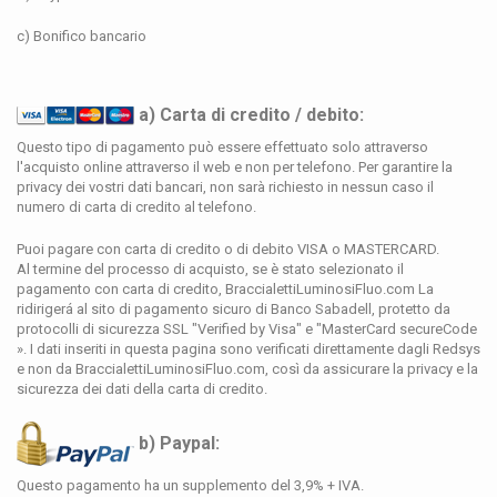
c) Bonifico bancario
a) Carta di credito / debito:
Questo tipo di pagamento può essere effettuato solo attraverso
l'acquisto online attraverso il web e non per telefono. Per garantire la
privacy dei vostri dati bancari, non sarà richiesto in nessun caso il
numero di carta di credito al telefono.
Puoi pagare con carta di credito o di debito VISA o MASTERCARD.
Al termine del processo di acquisto, se è stato selezionato il
pagamento con carta di credito, BraccialettiLuminosiFluo.com La
ridirigerá al sito di pagamento sicuro di Banco Sabadell, protetto da
protocolli di sicurezza SSL "Verified by Visa" e "MasterCard secureCode
». I dati inseriti in questa pagina sono verificati direttamente dagli Redsys
e non da BraccialettiLuminosiFluo.com, così da assicurare la privacy e la
sicurezza dei dati della carta di credito.
b) Paypal:
Questo pagamento ha un supplemento del 3,9% + IVA.