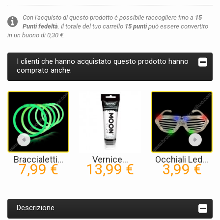
Con l'acquisto di questo prodotto è possibile raccogliere fino a
15
Punti fedeltà
. Il totale del tuo carrello
15
punti
può essere convertito
in un buono di
0,30 €
.
I clienti che hanno acquistato questo prodotto hanno
comprato anche:
Braccialetti...
Vernice...
Occhiali Led...
7,99 €
13,99 €
3,99 €
Descrizione