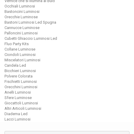
Vernice che si Illumina al Buio
Occhiali Luminosi
Bastoncini Luminosi
Orecchie Luminose
Bastoni Luminosi Led Spugna
Cannucce Luminose
Palloncini Luminosi
Cubetti Ghiaccio Luminosi Led
Fluo Party Kits
Collane Luminose
Ciondoli Luminosi
Miscelatori Luminosi
Candela Led
Bicchieri Luminosi
Polvere Colorata
Fischietti Luminosi
Orecchini Luminosi
Anelli Luminosi
Sfere Luminose
Giocattoli Luminosi
Altri Articoli Luminosi
Diadema Led
Lacci Luminosi