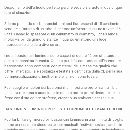
Disponiamo dell'articolo perfetto perché veda o sia visto in qualunque
tipo di situazione.
Stiamo parlando dei bastoncini luminosi fluorescenti di 15 centimetri
vendute all'interno di un tubo di cartone rinforzato in cui ne troverai 25
unità. Hanno lo spessore di un centimetro di diametro, il che li rende
molto visibili da grandi distanze in quanto emettono una luce
fluorescente che dura diverse ore.
I nostri bastoncini luminosi sono capaci di durare 12 ore sfruttando a
pieno la massima intensità. Questo perché i componenti all'interno del
bastoncino sono composti con materiali della massima qualità che
offre il mercato. Tale sostanza è testata e certificata dalla CE per la sua
commercializzazione, inoltre i materiali non sono tossici.
Puoi scegliere i colori dei bastoncini luminosi che preferisci tra il blu,
giallo, verde, rosa o arancione. In questo modo potrai decorare le tue
feste con il tuo colore preferito, creando un ambiente senza uguali.
BASTONCINI LUMINOSI PER FESTE ECONOMICI E DI VARIO COLORE
Può far brillare gli incredibili bastoncini luminosi in una infinità di luoghi,
come per esempio discoteche, bar musicali, festival musicali, anche in
pratiche sportive notturno come pattinaggio, passeggiate in bicicletta o