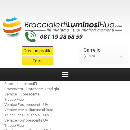
Carrello
Crea un profilo
(vuoto)
Entra
Prodotti Luminosi
Braccialetti Fluorescenti Starlight
Vernice Fluorescente
Trucco Fluo
Vernice Fosforescente UV
Vernice che si Illumina al Buio
Trucchi che Brillano al Buio
Vernice Fosforescente UV
Trucco Fluo