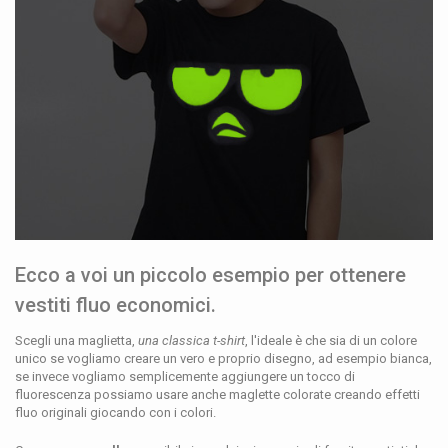
Ecco a voi un piccolo esempio per ottenere
vestiti fluo economici.
Scegli una maglietta,
una classica t-shirt
, l'ideale è che sia di un colore
unico se vogliamo creare un vero e proprio disegno, ad esempio bianca,
se invece vogliamo semplicemente aggiungere un tocco di
fluorescenza possiamo usare anche maglette colorate creando effetti
fluo originali giocando con i colori.