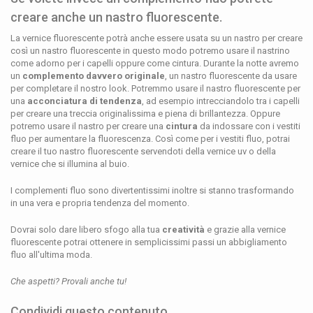
creare anche un nastro fluorescente.
La vernice fluorescente potrà anche essere usata su un nastro per creare
così un nastro fluorescente
in questo modo potremo usare il nastrino
come adorno per i capelli oppure come cintura. Durante la notte avremo
un
complemento davvero originale
, un nastro fluorescente da usare
per completare il nostro look. Potremmo usare il nastro fluorescente per
una
acconciatura di tendenza
, ad esempio intrecciandolo tra i capelli
per creare una treccia originalissima e piena di brillantezza. Oppure
potremo usare il nastro per creare una
cintura
da indossare con i vestiti
fluo per aumentare la fluorescenza. Così come per i vestiti fluo, potrai
creare il tuo nastro fluorescente servendoti della vernice uv o della
vernice che si illumina al buio.
I complementi fluo sono divertentissimi inoltre si stanno trasformando
in una vera e propria tendenza del momento.
Dovrai solo dare libero sfogo alla tua
creatività
e grazie alla vernice
fluorescente potrai ottenere in semplicissimi passi un abbigliamento
fluo all'ultima moda.
Che aspetti? Provali anche tu!
Condividi questo contenuto