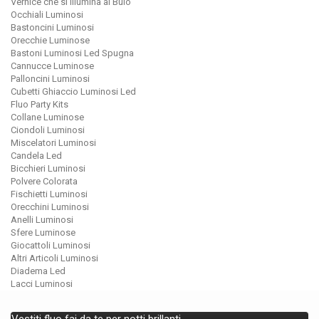
Vernice che si Illumina al Buio
Occhiali Luminosi
Bastoncini Luminosi
Orecchie Luminose
Bastoni Luminosi Led Spugna
Cannucce Luminose
Palloncini Luminosi
Cubetti Ghiaccio Luminosi Led
Fluo Party Kits
Collane Luminose
Ciondoli Luminosi
Miscelatori Luminosi
Candela Led
Bicchieri Luminosi
Polvere Colorata
Fischietti Luminosi
Orecchini Luminosi
Anelli Luminosi
Sfere Luminose
Giocattoli Luminosi
Altri Articoli Luminosi
Diadema Led
Lacci Luminosi