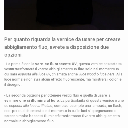
Per quanto riguarda la vernice da usare per creare
abbigliamento fluo, avrete a disposizione due
opzioni.
- La prima è con la
vernice fluorscente UV
, questa vernice se usata su
vestiti trasformerà il vostro abbigliamento in fluo solo nel momento in
cui sarà
esposta alla luce uv
, chiamata anche
luce wood
o
luce nera
. Alla
luce normale non avrà alcun effetto fluorescente, ma mostrerà i colori e
il disegno.
- La seconda opzione per ottenere vestiti fluo è quella di usare la
vernice che si illumina al buio
. La particolarità di questa vernice è che
se
esposta alla luce artificiale
, come ad esempio una lampada, un flash,
ecc. per qualche minuto, nel momento in cui le luci si spegneranno o
saranno molto basse si illuminerà trasformano il vostro abbigliamento
normale in abbigliamento fluo.