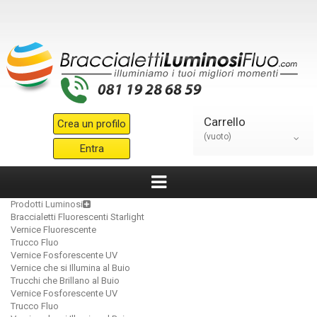
Carrello
Crea un profilo
(vuoto)
Entra
Prodotti Luminosi
Braccialetti Fluorescenti Starlight
Vernice Fluorescente
Trucco Fluo
Vernice Fosforescente UV
Vernice che si Illumina al Buio
Trucchi che Brillano al Buio
Vernice Fosforescente UV
Trucco Fluo