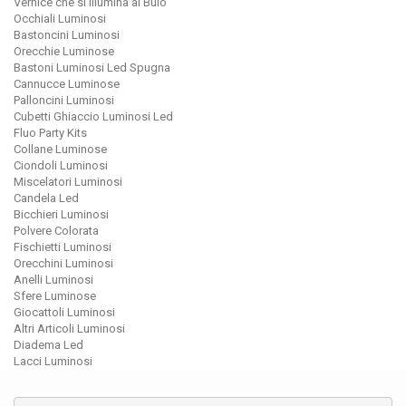
Vernice che si Illumina al Buio
Occhiali Luminosi
Bastoncini Luminosi
Orecchie Luminose
Bastoni Luminosi Led Spugna
Cannucce Luminose
Palloncini Luminosi
Cubetti Ghiaccio Luminosi Led
Fluo Party Kits
Collane Luminose
Ciondoli Luminosi
Miscelatori Luminosi
Candela Led
Bicchieri Luminosi
Polvere Colorata
Fischietti Luminosi
Orecchini Luminosi
Anelli Luminosi
Sfere Luminose
Giocattoli Luminosi
Altri Articoli Luminosi
Diadema Led
Lacci Luminosi