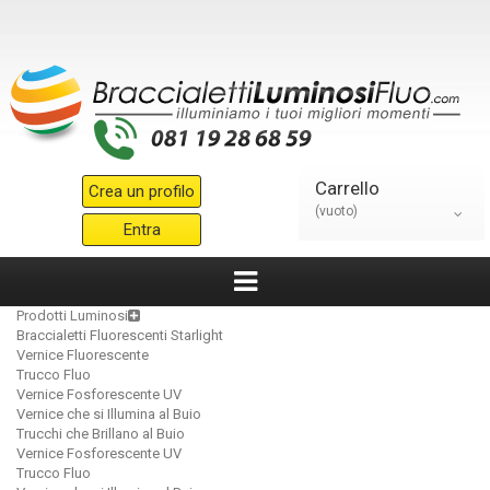
Carrello
Crea un profilo
(vuoto)
Entra
Prodotti Luminosi
Braccialetti Fluorescenti Starlight
Vernice Fluorescente
Trucco Fluo
Vernice Fosforescente UV
Vernice che si Illumina al Buio
Trucchi che Brillano al Buio
Vernice Fosforescente UV
Trucco Fluo