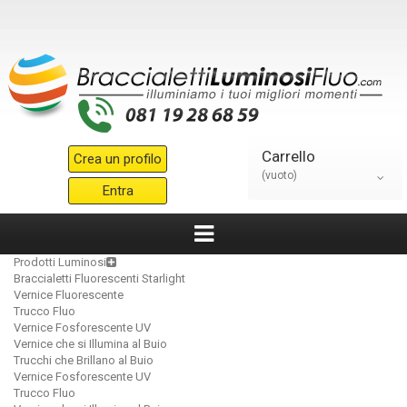
Carrello
Crea un profilo
(vuoto)
Entra
Prodotti Luminosi
Braccialetti Fluorescenti Starlight
Vernice Fluorescente
Trucco Fluo
Vernice Fosforescente UV
Vernice che si Illumina al Buio
Trucchi che Brillano al Buio
Vernice Fosforescente UV
Trucco Fluo