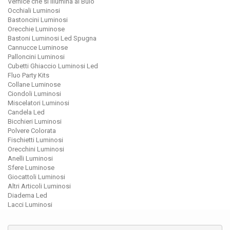
Vernice che si Illumina al Buio
Occhiali Luminosi
Bastoncini Luminosi
Orecchie Luminose
Bastoni Luminosi Led Spugna
Cannucce Luminose
Palloncini Luminosi
Cubetti Ghiaccio Luminosi Led
Fluo Party Kits
Collane Luminose
Ciondoli Luminosi
Miscelatori Luminosi
Candela Led
Bicchieri Luminosi
Polvere Colorata
Fischietti Luminosi
Orecchini Luminosi
Anelli Luminosi
Sfere Luminose
Giocattoli Luminosi
Altri Articoli Luminosi
Diadema Led
Lacci Luminosi