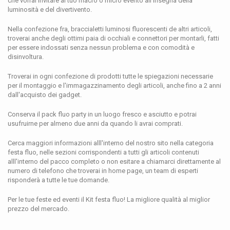
che vorrai invitare al tuo macro o micro evento all'insegna della
luminosità e del divertivento.
Nella confezione fra, braccialetti luminosi fluorescenti de altri articoli,
troverai anche degli ottimi paia di occhiali e connettori per montarli, fatti
per essere indossati senza nessun problema e con comodità e
disinvoltura.
Troverai in ogni confezione di prodotti tutte le spiegazioni necessarie
per il montaggio e l'immagazzinamento degli articoli, anche fino a 2 anni
dall'acquisto dei gadget.
Conserva il pack fluo party in un luogo fresco e asciutto e potrai
usufruirne per almeno due anni da quando li avrai comprati.
Cerca maggiori informazioni alll'interno del nostro sito nella categoria
festa fluo, nelle sezioni corrispondenti a tutti gli articoli contenuti
alll'interno del pacco completo o non esitare a chiamarci direttamente al
numero di telefono che troverai in home page, un team di esperti
risponderà a tutte le tue domande.
Per le tue feste ed eventi il Kit festa fluo! La migliore qualità al miglior
prezzo del mercado.