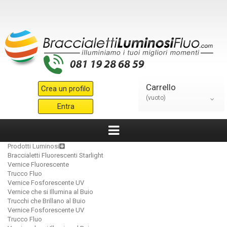
Carrello
Crea un profilo
(vuoto)
Entra
Prodotti Luminosi
Braccialetti Fluorescenti Starlight
Vernice Fluorescente
Trucco Fluo
Vernice Fosforescente UV
Vernice che si Illumina al Buio
Trucchi che Brillano al Buio
Vernice Fosforescente UV
Trucco Fluo