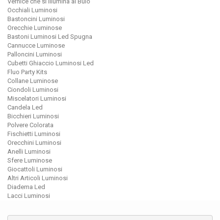
Vernice che si Illumina al Buio
Occhiali Luminosi
Bastoncini Luminosi
Orecchie Luminose
Bastoni Luminosi Led Spugna
Cannucce Luminose
Palloncini Luminosi
Cubetti Ghiaccio Luminosi Led
Fluo Party Kits
Collane Luminose
Ciondoli Luminosi
Miscelatori Luminosi
Candela Led
Bicchieri Luminosi
Polvere Colorata
Fischietti Luminosi
Orecchini Luminosi
Anelli Luminosi
Sfere Luminose
Giocattoli Luminosi
Altri Articoli Luminosi
Diadema Led
Lacci Luminosi