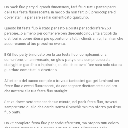
Un pack fluo party di grandi dimensioni, farà felici tutti i partecipanti
della tua festa fluorescente, in modo da non farti più preoccupare di
dover star li a pensare se hai dimenticato qualcuno.
Questo kit festa fluo è stato pensato a posta per soddisfare 250
persone...o almeno per contenere ben duecentocinquanta articoli da
distribuire, come riterrai più opportuno, a tutti i clienti, amici, familiari che
accorreranno al tuo prossimo evento.
Il Kit fluo party è indicato per la tua festa fluo, compleanni, una
comunione, un anniversario, un glow party o una semplice serata
starlyght in giardino o in piscina, quello che dovrai fare sarà solo stare a
guardare come tutti si divertono.
All'interno del pacco completo troverai tantissimi gadget luminosi per
feste fluo e eventi fluorescenti, da consegnare direttamente a coloro
che inviterai alla tua festa fluo starlight.
Senza dover perdere neanche un minuto, nel pack festa fluo, troverai
sempre tutto quello che cerchi senza il benchè minimo sforzo per il tuo
fluo party.
Un kit completo festa fluo per soddisfare tutti, ma proprio tutti coloro