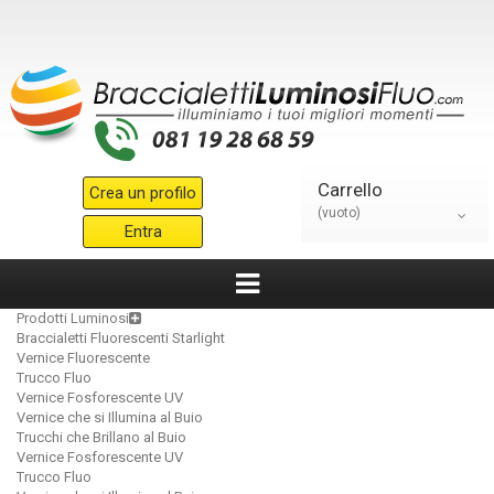
Carrello
Crea un profilo
(vuoto)
Entra
Prodotti Luminosi
Braccialetti Fluorescenti Starlight
Vernice Fluorescente
Trucco Fluo
Vernice Fosforescente UV
Vernice che si Illumina al Buio
Trucchi che Brillano al Buio
Vernice Fosforescente UV
Trucco Fluo