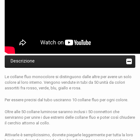
Descrizione
Le collane fluo monocolore si distinguono dalle altre per avere un solo
colore al loro interno. Vengono vendute in tubi da 50 unità da colori
assortiti fra rosso, verde, blu, giallo e rosa.
Per essere precisi dal tubo usciranno 10 collane fluo per ogni colore.
Oltre alle 50 collane luminose saranno inclusi i 50 connettori che
serviranno per unire i due estremi delle collane fluo e poter così chiudere
il cerchio attorno al collo.
Attivarle è semplicissimo, dovrete piegarle leggermente per tutta la loro