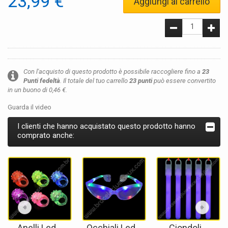
23,99 €
Aggiungi al carrello
Con l'acquisto di questo prodotto è possibile raccogliere fino a
23
Punti fedeltà
. Il totale del tuo carrello
23
punti
può essere convertito
in un buono di
0,46 €
.
Guarda il video
I clienti che hanno acquistato questo prodotto hanno
comprato anche:
Anelli Led...
Occhiali Led...
Ciondoli...