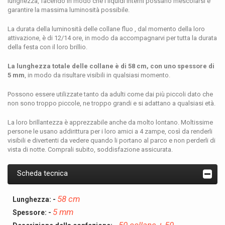
lunghezza, facendo in modo che i liquidi interni possano mescolarsi e
garantire la massima luminosità possibile.
La durata della luminosità delle collane fluo , dal momento della loro
attivazione, è di 12/14 ore, in modo da accompagnarvi per tutta la durata
della festa con il loro brillio.
La lunghezza totale delle collane è di 58 cm, con uno spessore di
5 mm
, in modo da risultare visibili in qualsiasi momento.
Possono essere utilizzate tanto da adulti come dai più piccoli dato che
non sono troppo piccole, ne troppo grandi e si adattano a qualsiasi età.
La loro brillantezza è apprezzabile anche da molto lontano. Moltissime
persone le usano addirittura per i loro amici a 4 zampe, così da renderli
visibili e divertenti da vedere quando li portano al parco e non perderli di
vista di notte. Comprali subito, soddisfazione assicurata.
Scheda tecnica
58 cm
Lunghezza: -
5 mm
Spessore: -