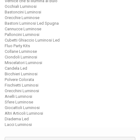
Vernice che si Illumina al Buio
Occhiali Luminosi
Bastoncini Luminosi
Orecchie Luminose
Bastoni Luminosi Led Spugna
Cannucce Luminose
Palloncini Luminosi
Cubetti Ghiaccio Luminosi Led
Fluo Party Kits
Collane Luminose
Ciondoli Luminosi
Miscelatori Luminosi
Candela Led
Bicchieri Luminosi
Polvere Colorata
Fischietti Luminosi
Orecchini Luminosi
Anelli Luminosi
Sfere Luminose
Giocattoli Luminosi
Altri Articoli Luminosi
Diadema Led
Lacci Luminosi