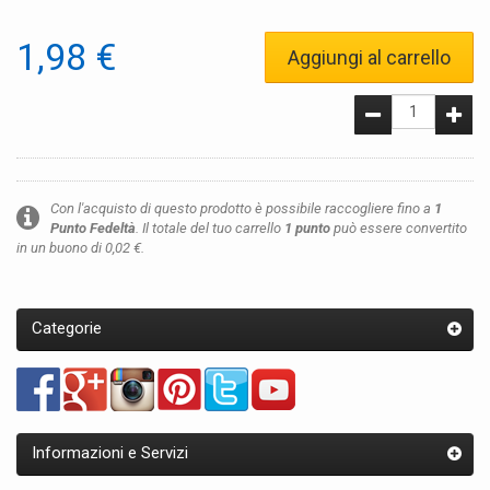
1,98 €
Aggiungi al carrello
Con l'acquisto di questo prodotto è possibile raccogliere fino a
1
Punto Fedeltà
. Il totale del tuo carrello
1
punto
può essere convertito
in un buono di
0,02 €
.
Categorie
Informazioni e Servizi