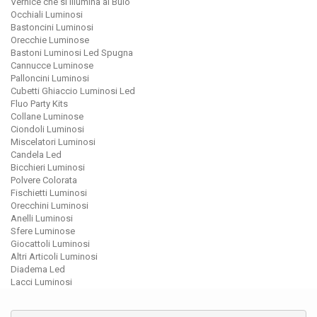
Vernice che si Illumina al Buio
Occhiali Luminosi
Bastoncini Luminosi
Orecchie Luminose
Bastoni Luminosi Led Spugna
Cannucce Luminose
Palloncini Luminosi
Cubetti Ghiaccio Luminosi Led
Fluo Party Kits
Collane Luminose
Ciondoli Luminosi
Miscelatori Luminosi
Candela Led
Bicchieri Luminosi
Polvere Colorata
Fischietti Luminosi
Orecchini Luminosi
Anelli Luminosi
Sfere Luminose
Giocattoli Luminosi
Altri Articoli Luminosi
Diadema Led
Lacci Luminosi