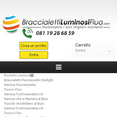
Carrello
Crea un profilo
(vuoto)
Entra
Prodotti Luminosi
Braccialetti Fluorescenti Starlight
Vernice Fluorescente
Trucco Fluo
Vernice Fosforescente UV
Vernice che si Illumina al Buio
Trucchi che Brillano al Buio
Vernice Fosforescente UV
Trucco Fluo