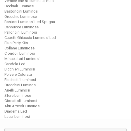
Vernice che si Illumina al Buio
Occhiali Luminosi
Bastoncini Luminosi
Orecchie Luminose
Bastoni Luminosi Led Spugna
Cannucce Luminose
Palloncini Luminosi
Cubetti Ghiaccio Luminosi Led
Fluo Party Kits
Collane Luminose
Ciondoli Luminosi
Miscelatori Luminosi
Candela Led
Bicchieri Luminosi
Polvere Colorata
Fischietti Luminosi
Orecchini Luminosi
Anelli Luminosi
Sfere Luminose
Giocattoli Luminosi
Altri Articoli Luminosi
Diadema Led
Lacci Luminosi