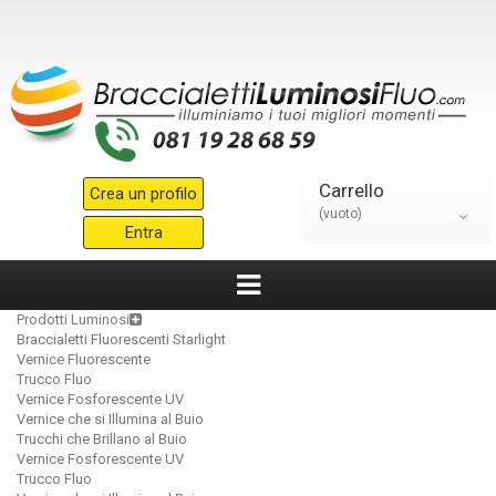
Carrello
Crea un profilo
(vuoto)
Entra
Prodotti Luminosi
Braccialetti Fluorescenti Starlight
Vernice Fluorescente
Trucco Fluo
Vernice Fosforescente UV
Vernice che si Illumina al Buio
Trucchi che Brillano al Buio
Vernice Fosforescente UV
Trucco Fluo