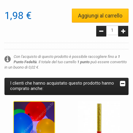
1,98 €
Aggiungi al carrello
Con l'acquisto di questo prodotto è possibile raccogliere fino a
1
Punto Fedeltà
. Il totale del tuo carrello
1
punto
può essere convertito
in un buono di
0,02 €
.
I clienti che hanno acquistato questo prodotto hanno
comprato anche: