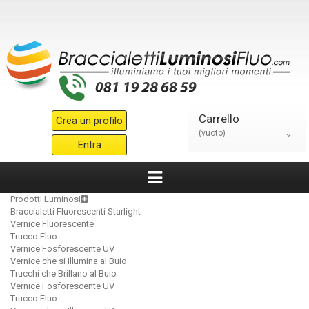
Carrello
Crea un profilo
(vuoto)
Entra
Prodotti Luminosi
Braccialetti Fluorescenti Starlight
Vernice Fluorescente
Trucco Fluo
Vernice Fosforescente UV
Vernice che si Illumina al Buio
Trucchi che Brillano al Buio
Vernice Fosforescente UV
Trucco Fluo