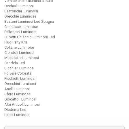
Vernice che si Illumina al Buio
Occhiali Luminosi
Bastoncini Luminosi
Orecchie Luminose
Bastoni Luminosi Led Spugna
Cannucce Luminose
Palloncini Luminosi
Cubetti Ghiaccio Luminosi Led
Fluo Party Kits
Collane Luminose
Ciondoli Luminosi
Miscelatori Luminosi
Candela Led
Bicchieri Luminosi
Polvere Colorata
Fischietti Luminosi
Orecchini Luminosi
Anelli Luminosi
Sfere Luminose
Giocattoli Luminosi
Altri Articoli Luminosi
Diadema Led
Lacci Luminosi