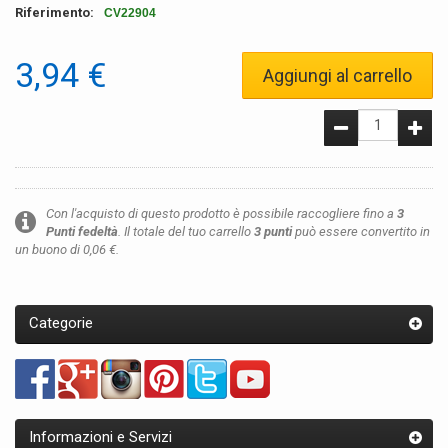
Riferimento:
CV22904
3,94 €
Aggiungi al carrello
Con l'acquisto di questo prodotto è possibile raccogliere fino a
3
Punti fedeltà
. Il totale del tuo carrello
3
punti
può essere convertito in
un buono di
0,06 €
.
Categorie
Informazioni e Servizi