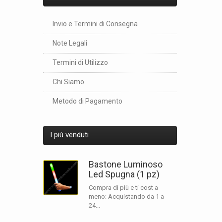
Invio e Termini di Consegna
Note Legali
Termini di Utilizzo
Chi Siamo
Metodo di Pagamento
I più venduti
Bastone Luminoso
Led Spugna (1 pz)
Compra di più e ti cost a
meno: Acquistando da 1 a
24...