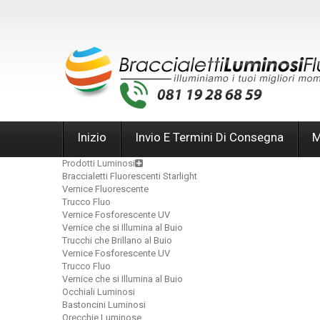
Inizio
Invio E Termini Di Consegna
M
Prodotti Luminosi
Braccialetti Fluorescenti Starlight
Vernice Fluorescente
Trucco Fluo
Vernice Fosforescente UV
Vernice che si Illumina al Buio
Trucchi che Brillano al Buio
Vernice Fosforescente UV
Trucco Fluo
Vernice che si Illumina al Buio
Occhiali Luminosi
Bastoncini Luminosi
Orecchie Luminose