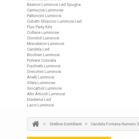
Bastoni Luminosi Led Spugna
Cannucce Luminose
Palloncini Luminosi
Cubetti Ghiaccio Luminosi Led
Fluo Party Kits
Collane Luminose
Ciondoli Luminosi
Miscelatori Luminosi
Candela Led
Bicchieri Luminosi
Polvere Colorata
Fischietti Luminosi
Orecchini Luminosi
Anelli Luminosi
Sfere Luminose
Giocattoli Luminosi
Altri Articoli Luminosi
Diadema Led
Lacci Luminosi
>
>
Stelline Scintillanti
Candela Fontana Numero 