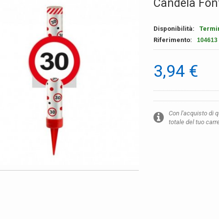
Candela Fon
Disponibilità:
Termi
Riferimento:
104613
3,94 €
Con l'acquisto di 
totale del tuo carr