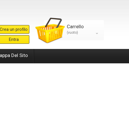
Carrello
Crea un profilo
(vuoto)
Entra
appa Del Sito