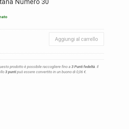
tana Numero 30
nato
Aggiungi al carrello
questo prodotto è possibile raccogliere fino a
3
Punti fedeltà
. Il
ello
3
punti
può essere convertito in un buono di
0,06 €
.