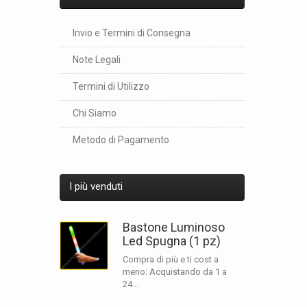
Invio e Termini di Consegna
Note Legali
Termini di Utilizzo
Chi Siamo
Metodo di Pagamento
I più venduti
Bastone Luminoso
Led Spugna (1 pz)
Compra di più e ti cost a
meno: Acquistando da 1 a
24...