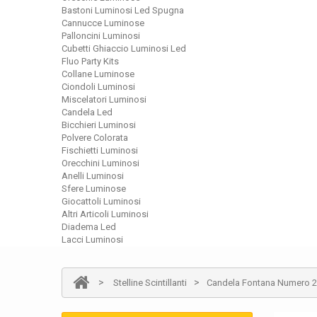
Bastoni Luminosi Led Spugna
Cannucce Luminose
Palloncini Luminosi
Cubetti Ghiaccio Luminosi Led
Fluo Party Kits
Collane Luminose
Ciondoli Luminosi
Miscelatori Luminosi
Candela Led
Bicchieri Luminosi
Polvere Colorata
Fischietti Luminosi
Orecchini Luminosi
Anelli Luminosi
Sfere Luminose
Giocattoli Luminosi
Altri Articoli Luminosi
Diadema Led
Lacci Luminosi
>
>
Stelline Scintillanti
Candela Fontana Numero 2