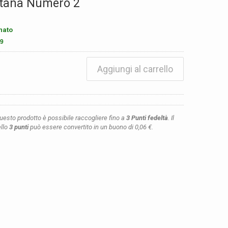
tana Numero 2
nato
9
Aggiungi al carrello
questo prodotto è possibile raccogliere fino a
3
Punti fedeltà
. Il
ello
3
punti
può essere convertito in un buono di
0,06 €
.