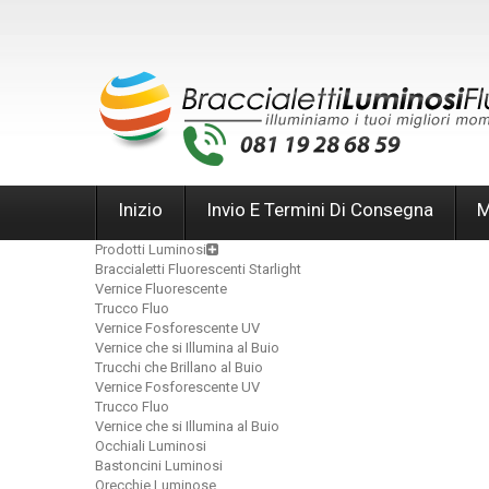
Inizio
Invio E Termini Di Consegna
M
Prodotti Luminosi
Braccialetti Fluorescenti Starlight
Vernice Fluorescente
Trucco Fluo
Vernice Fosforescente UV
Vernice che si Illumina al Buio
Trucchi che Brillano al Buio
Vernice Fosforescente UV
Trucco Fluo
Vernice che si Illumina al Buio
Occhiali Luminosi
Bastoncini Luminosi
Orecchie Luminose